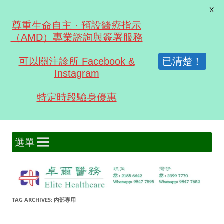
X
尊重生命自主 · 預設醫療指示
（AMD）專業諮詢與簽署服務
可以關注診所 Facebook &
已清楚！
Instagram
特定時段驗身優惠
Skip
卓爾醫務
選單
to
content
TAG ARCHIVES:
內部專用